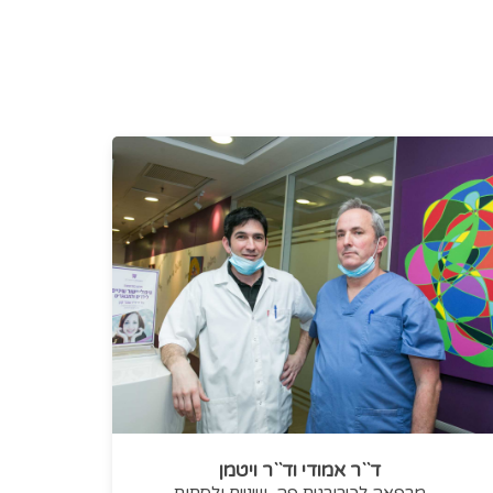
ד``ר אמודי וד``ר ויטמן